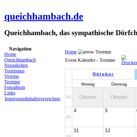
queichhambach.de
Queichhambach, das sympathische Dörfch
Navigation
Home
Termine
Home
Queichhambach
Event Kalender - Termine
Neuigkeiten
Tourismus
Oktober
Vereine
Termine
Montag
Dienstag
Fotoalbum
Links
44
Oktober
Oktober
Impressum
Inhaltsverzeichnis
4
5
45
11
12
46