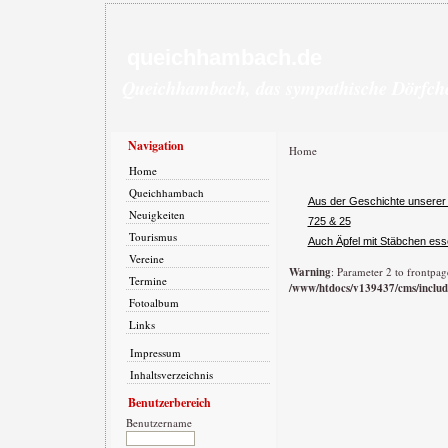
queichhambach.de
Queichhambach, das sympathische Dörfch
Navigation
Home
Home
Queichhambach
Aus der Geschichte unsere
Neuigkeiten
725 & 25
Tourismus
Auch Äpfel mit Stäbchen es
Vereine
Warning
: Parameter 2 to frontpag
Termine
/www/htdocs/v139437/cms/includ
Fotoalbum
Links
Impressum
Inhaltsverzeichnis
Benutzerbereich
Benutzername