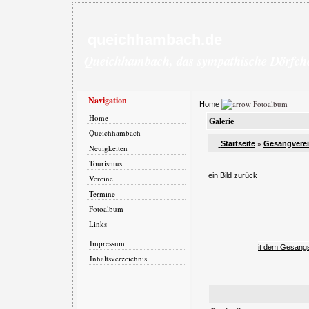
queichhambach.de
Queichhambach, das sympathische Dörfch
Navigation
Fotoalbum
Home
Home
Galerie
Queichhambach
»
Startseite
Gesangverei
Neuigkeiten
Tourismus
ein Bild zurück
Vereine
Termine
Fotoalbum
Links
Impressum
Inhaltsverzeichnis