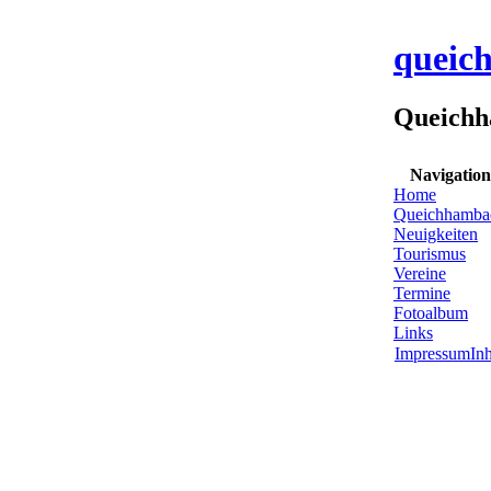
queic
Queichh
Navigation
Home
Queichhamba
Neuigkeiten
Tourismus
Vereine
Termine
Fotoalbum
Links
Impressum
Inh