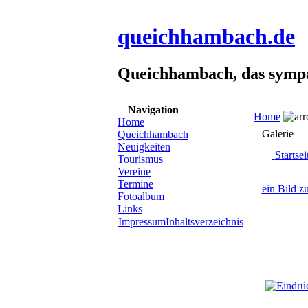
queichhambach.de
Queichhambach, das sympa
Navigation
Home
Home
Galerie
Queichhambach
Neuigkeiten
Startsei
Tourismus
Vereine
Termine
ein Bild z
Fotoalbum
Links
Impressum
Inhaltsverzeichnis