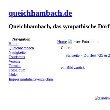
queichhambach.de
Queichhambach, das sympathische Dörf
Navigation
Home
Fotoalbum
Home
Galerie
Queichhambach
Neuigkeiten
Startseite
»
Dorffest 725 & 
Tourismus
Vereine
Termine
ein Bild zurück
Fotoalbum
Links
Impressum
Inhaltsverzeichnis